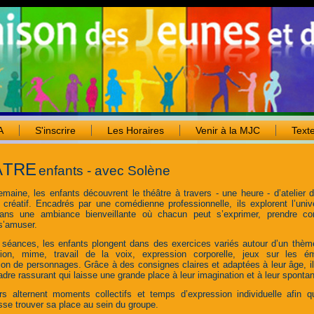
A
S'inscrire
Les Horaires
Venir à la MJC
Text
ÂTRE
enfants -
avec Solène
maine, les enfants découvrent le théâtre à travers - une heure - d’atelier 
 créatif. Encadrés par une comédienne professionnelle, ils explorent l’uni
dans une ambiance bienveillante où chacun peut s’exprimer, prendre co
s’amuser.
s séances, les enfants plongent dans des exercices variés autour d’un thème
tion, mime, travail de la voix, expression corporelle, jeux sur les é
tion de personnages. Grâce à des consignes claires et adaptées à leur âge, i
dre rassurant qui laisse une grande place à leur imagination et à leur spontan
ers alternent moments collectifs et temps d’expression individuelle afin 
sse trouver sa place au sein du groupe.