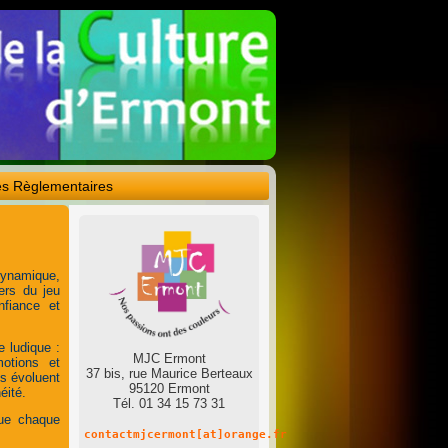
es Règlementaires
dynamique,
vers du jeu
nfiance et
 ludique :
MJC Ermont
motions et
37 bis, rue Maurice Berteaux
ls évoluent
95120 Ermont
éité.
Tél. 01 34 15 73 31
que chaque
contactmjcermont[at]orange.fr