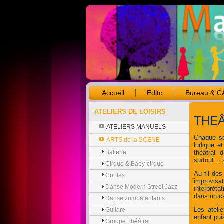
Accueil
Edito
Bureau & C
ATELIERS DE LOISIRS
THE
ATELIERS MANUELS
Chaque se
ARTS de la SCENE
ludique et
Batterie
théâtral 
surtout… 
Cirque & Baby-cirque
Au fil de
Contes
improvisa
Danse Modern Street Jazz
interpréta
dans un ca
Danse zumba enfants
Les ateli
Guitare
enfant pui
Groupe Théâtral