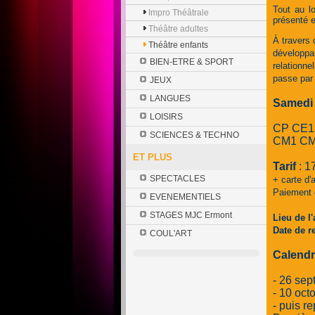
Tout au lo
Impro Théâtrale
présenté e
Théâtre adultes
À travers 
Théâtre enfants
développan
BIEN-ETRE & SPORT
relationne
passe par l
JEUX
LANGUES
Samed
LOISIRS
CP CE1 
SCIENCES & TECHNO
CM1 CM2
ET PLUS
Tarif
: 1
SPECTACLES
+ carte d'
Paiement e
EVENEMENTIELS
STAGES MJC Ermont
Lieu de l'
Date de re
COUL'ART
Calendr
- 26 se
- 10 oct
- puis r