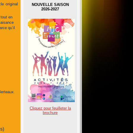
le original
NOUVELLE SAISON
2026-2027
 tout en
 aisance
rce qu’il
Berteaux.
Cliquez pour feuilleter la
brochure
s)