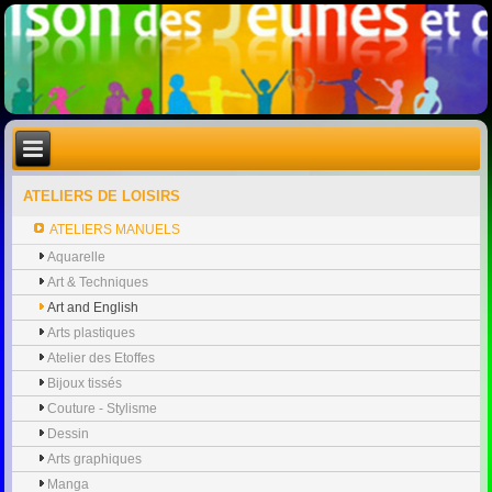
ATELIERS DE LOISIRS
ATELIERS MANUELS
Aquarelle
Art & Techniques
Art and English
Arts plastiques
Atelier des Etoffes
Bijoux tissés
Couture - Stylisme
Dessin
Arts graphiques
Manga