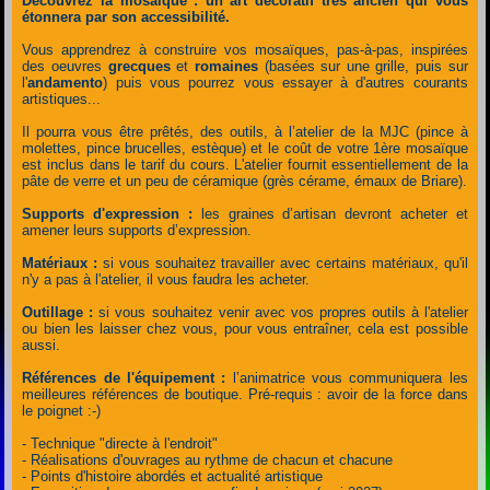
Découvrez la mosaïque : un art décoratif très ancien qui vous
étonnera par son accessibilité.
Vous apprendrez à construire vos mosaïques, pas-à-pas, inspirées
des oeuvres
grecques
et
romaines
(basées sur une grille, puis sur
l'
andamento
) puis vous pourrez vous essayer à d'autres courants
artistiques...
Il pourra vous être prêtés, des outils, à l’atelier de la MJC (pince à
molettes, pince brucelles, estèque) et le coût de votre 1ère mosaïque
est inclus dans le tarif du cours.
L'atelier fournit essentiellement de la
pâte de verre et un peu de céramique (grès cérame, émaux de Briare).
Supports d'expression :
les graines d’artisan devront acheter et
amener leurs supports d’expression.
Matériaux :
si vous souhaitez travailler avec certains matériaux, qu'il
n'y a pas à l'atelier, il vous faudra les acheter.
Outillage :
si vous souhaitez venir avec vos propres outils à l'atelier
ou bien les laisser chez vous, pour vous entraîner, cela est possible
aussi.
Références de l'équipement :
l’animatrice vous communiquera les
meilleures références de boutique. Pré-requis : avoir de la force dans
le poignet :-)
- Technique "directe à l'endroit"
- Réalisations d'ouvrages au rythme de chacun et chacune
- Points d'histoire abordés et actualité artistique