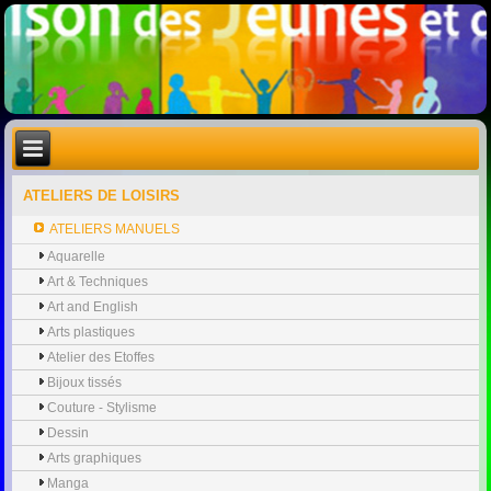
ATELIERS DE LOISIRS
ATELIERS MANUELS
Aquarelle
Art & Techniques
Art and English
Arts plastiques
Atelier des Etoffes
Bijoux tissés
Couture - Stylisme
Dessin
Arts graphiques
Manga